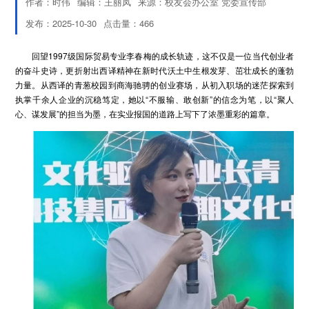
作者：时伟
编辑：王丽凤
来源：校友会办公室 党委宣传部
发布：2025-10-30
点击量：
466
回望1997级国际贸易专业李春梅的成长轨迹，这不仅是一位当代创业者
的奋斗史诗，更折射出西译精神在新时代沃土中生根发芽、茁壮成长的蓬勃
力量。从西译的青葱校园到商海驰骋的创业赛场，从初入职场的迷茫探索到
执掌千余人企业的沉稳笃定，她以“不服输、敢创新”的信念为笔，以“聚人
心、谋发展”的担当为墨，在实业报国的道路上写下了浓墨重彩的篇章。