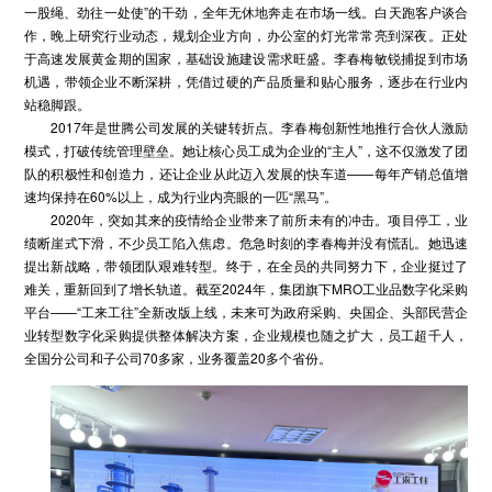
一股绳、劲往一处使”的干劲，全年无休地奔走在市场一线。白天跑客户谈合
作，晚上研究行业动态，规划企业方向，办公室的灯光常常亮到深夜。正处
于高速发展黄金期的国家，基础设施建设需求旺盛。李春梅敏锐捕捉到市场
机遇，带领企业不断深耕，凭借过硬的产品质量和贴心服务，逐步在行业内
站稳脚跟。
2017年是世腾公司发展的关键转折点。李春梅创新性地推行合伙人激励
模式，打破传统管理壁垒。她让核心员工成为企业的“主人”，这不仅激发了团
队的积极性和创造力，还让企业从此迈入发展的快车道——每年产销总值增
速均保持在60%以上，成为行业内亮眼的一匹“黑马”。
2020年，突如其来的疫情给企业带来了前所未有的冲击。项目停工，业
绩断崖式下滑，不少员工陷入焦虑。危急时刻的李春梅并没有慌乱。她迅速
提出新战略，带领团队艰难转型。终于，在全员的共同努力下，企业挺过了
难关，重新回到了增长轨道。截至2024年，集团旗下MRO工业品数字化采购
平台——“工来工往”全新改版上线，未来可为政府采购、央国企、头部民营企
业转型数字化采购提供整体解决方案，企业规模也随之扩大，员工超千人，
全国分公司和子公司70多家，业务覆盖20多个省份。