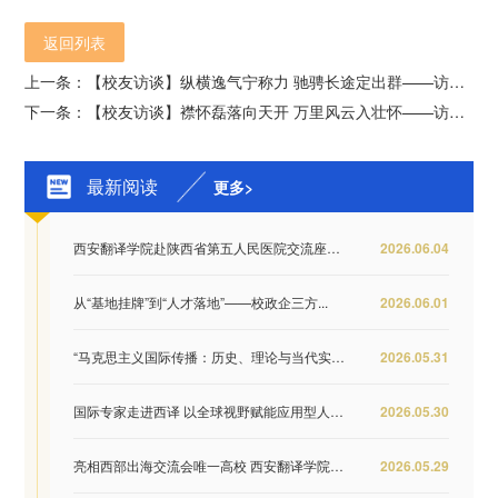
返回列表
上一条：【校友访谈】纵横逸气宁称力 驰骋长途定出群——访杭州乔润进出口有限公司总经理刘广浩
下一条：【校友访谈】襟怀磊落向天开 万里风云入壮怀——访宁波雨阳防水材料有限公司总经理卢伟
最新阅读
更多>
西安翻译学院赴陕西省第五人民医院交流座谈 推...
2026.06.04
从“基地挂牌”到“人才落地”——校政企三方...
2026.06.01
“马克思主义国际传播：历史、理论与当代实践...
2026.05.31
国际专家走进西译 以全球视野赋能应用型人才培...
2026.05.30
亮相西部出海交流会唯一高校 西安翻译学院签约...
2026.05.29