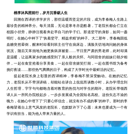
桃李沐风照前
行
，岁月沉香砺人生
回溯在西译的求学岁月，那些温暖而坚定的片段，成为李春梅人生路上
最珍贵的精神养分。每天清晨，无论是寒冬亦是酷暑，丁老院长都会伫立在
校园小径旁，静静注视着奔赴早自习的学子们。那道坚守的身影，如同一盏
明灯，在她心中种下了“执着坚守、精益求精”的种子。大二那年，李春梅因低
血糖突然晕倒，醒来时却看到班主任守在病床边，满脸关切地询问她的身体
状况，随后又笨拙地为她更换病床被套……平日里严肃的男老师，此时却满
是温暖，让远离家乡的她感受到了亲人般的关怀。与同宿舍的姐妹们朝夕相
伴，一起在食堂抢着分享美食，一起在宿舍嬉笑打闹，一起在图书馆为备考
挑灯夜读……那些热气腾腾的日子，构成了大学时光中最鲜活的记忆。
提起老院长身上彰显的西译精神，李春梅不禁深受触动。在她的记忆
力，老院长从不带演讲稿，却能站在讲台上侃侃而谈数小时，从办学理念到
人生哲理，字字句句都饱含着对教育的热忱与对学生的期许。老院长带领西
译人从一所民办院校起步，一步步发展成为全国知名高校。这份矢志不渝的
魄力，在她心中埋下了“只要心怀信念，就没有办不成的事”的种子。那时的李
春梅望着台上意气风发的老院长，也默默许下了心愿：未来也要成为一个有
学识有担当，能为他人带来力量的人。