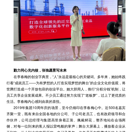
勠力同心充内核，张弛愿景
写
未来
在李春梅的创业字典里，“人”永远是最核心的关键词。多年来，她始终践
行着“成就员工——为有梦想的人打造实现梦想的舞台”的企业文化价值观，将
世腾打造成一个开放包容的创业平台。她大胆用人，推行“分权分钱”机制，让
员工共享企业发展成果。不少员工通过努力实现了“老板梦”，过上了更优质的
生活。李春梅内心感到由衷的喜悦。
2019年集团10周年庆的场景，至今仍烙印在李春梅心中。近500名嘉宾
齐聚一堂，既有来自全国各地的分公司、子公司老员工，也有政府领导和合
作伙伴，公司总经理与集团高管身着正装、佩戴鲜花，整齐地站在会场两
侧，对每一位到来的客人报以雷鸣般的掌声；舞台大屏幕上，播放着企业从