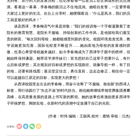
无到有、从小到大的发展历程，也记录着每一位老员工在世腾成长的点点滴
滴。看着这一幕幕，李春梅的眼泪止不住地流淌。她暗自发誓，一定要带着
大家过上更好的生活。在台上分享时，她哽咽着说：“什么是风水，我们的员
工就是最好的风水！”
谈及西译，李春梅语气中满是崇敬：“我们的校训每一个字都凝聚着丁老
院长的教育智慧。老院长不服输、持续创新的工作作风，是他留给我们最宝
贵的财富。”每次回到母校，她都能感受到新的变化。校园环境愈发优美，教
学设施更加完善，国际化程度不断提升……她由衷地为母校的发展感到骄
傲，也衷心希望母校越来越好。如今李春梅成为了西译学子眼中的榜样，但
她始终保持谦逊。她寄语学弟学妹们：首先想好自己这辈子想要什么，有什
么目标或梦想；其次规划好目标或梦想的实现路径。就像导航一样，有了目
的地，还要有路线图；最后坚定信念，勇往直前，边走边修正，相信你一定
可以超越自己原定的目标，实现更大的梦想！
从西译校园里走出去的李春梅，用奋斗诠释了“不服输、敢创新”的西译人
标签，用行动践行了“矢志不渝”的时代担当。相信她将继续带领世腾集团勇攀
高峰，在高质量发展的道路上书写新的辉煌。她的故事也将激励更多西译学
子怀揣梦想、脚踏实地，在新时代的浪潮中绽放属于自己的光彩。
(作者：时伟 编辑：王丽凤 校对：鹿艳 审核：汪杰)
分享到：