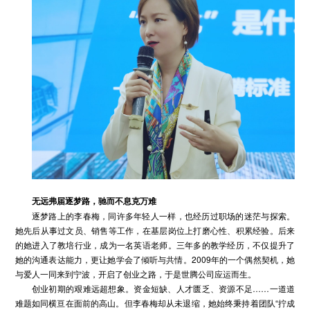
无远弗届逐梦路，驰而不息克万难
逐梦路上的李春梅，同许多年轻人一样，也经历过职场的迷茫与探索。
她先后从事过文员、销售等工作，在基层岗位上打磨心性、积累经验。后来
的她进入了教培行业，成为一名英语老师。三年多的教学经历，不仅提升了
她的沟通表达能力，更让她学会了倾听与共情。2009年的一个偶然契机，她
与爱人一同来到宁波，开启了创业之路，于是世腾公司应运而生。
创业初期的艰难远超想象。资金短缺、人才匮乏、资源不足……一道道
难题如同横亘在面前的高山。但李春梅却从未退缩，她始终秉持着团队“拧成