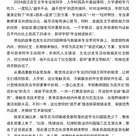
2024级汉语言文学专业张同学，入学时因高中基础薄弱，大学课程学习
吃力，一度陷入“越学不会、越不想学”的恶性循环。针对这种情况，学部为其
量身定制了“补差+固本+提质”三阶方案：学业标兵“一对一”结对帮扶，专业课
教师课后补授知识点，辅导员每周谈心督导。同时，发掘其文字感悟能力强
的优势，鼓励其通过随笔写作重塑自信。一个学期后，该生所有课程均达标
且平均分比之前高了20多分，获评学部“学业精进标兵”。
类似的故事也发生在2023级网络与新媒体专业李同学身上。他曾因性格
内向，惧怕社交，长期独来独往。学部为其定制了“渐进式融入”方案，安排班
委与宿舍同学主动陪伴，并依托人文诵读、文化沙龙等活动锻炼其社交能
力。经过持续引导，他不仅走出了社交困境，获评“素养文明标兵”，性格也变
得开朗自信了。
从屡战屡败到金奖加身，视觉传达设计专业2023级王同学的蜕变，让师
生们感到惊喜。入学初，这位笔触灵动、天赋极佳的学生曾因软件生疏、设
计思维传统而在学部赛事中折戟，一度心灰意冷。学部教师团队为其开出“固
优补短”的良方：保留手绘优势，一对一打磨原创作品；开设软件实操“集训
营”，逐帧攻克技术壁垒；更将其推向校内外展览与交流活动，在视野碰撞中
激活创新火花。不到一年，这位曾经的“迷茫者”接连斩获校级金奖、省级优秀
作品奖，并摘得“艺术新锐奖”。
政策实施以来，辅导员马玥璐感受最明显的是学生问题隐患少了，整体
成长质量上来了。“以前，情绪波动、纪律松散这些问题隔三岔五冒出来，整
改了还容易反复。现在通过常态化排查和精准帮扶，很多风险隐患提前化解
了。学生的短板有人盯、有人帮，优势特长也能得到挖掘和施展。”