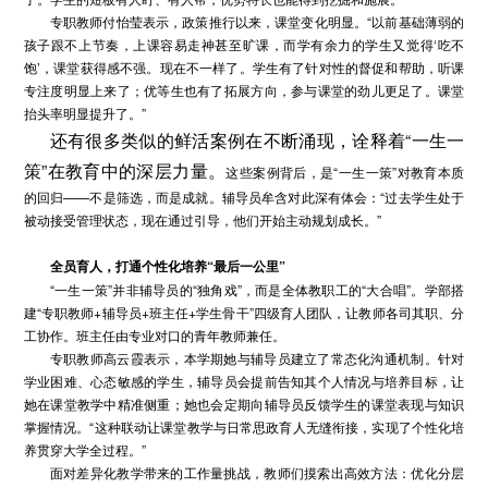
专职教师付怡莹表示，政策推行以来，课堂变化明显。“以前基础薄弱的
孩子跟不上节奏，上课容易走神甚至旷课，而学有余力的学生又觉得‘吃不
饱’，课堂获得感不强。现在不一样了。学生有了针对性的督促和帮助，听课
专注度明显上来了；优等生也有了拓展方向，参与课堂的劲儿更足了。课堂
抬头率明显提升了。”
还有很多类似的鲜活案例在不断涌现，诠释着“一生一
策”在教育中的深层力量。
这些案例背后，是“一生一策”对教育本质
的回归——不是筛选，而是成就。辅导员牟含对此深有体会：“过去学生处于
被动接受管理状态，现在通过引导，他们开始主动规划成长。”
全员育人，打通个性化培养“最后一公里”
“一生一策”并非辅导员的“独角戏”，而是全体教职工的“大合唱”。学部搭
建“专职教师+辅导员+班主任+学生骨干”四级育人团队，让教师各司其职、分
工协作。班主任由专业对口的青年教师兼任。
专职教师高云霞表示，本学期她与辅导员建立了常态化沟通机制。针对
学业困难、心态敏感的学生，辅导员会提前告知其个人情况与培养目标，让
她在课堂教学中精准侧重；她也会定期向辅导员反馈学生的课堂表现与知识
掌握情况。“这种联动让课堂教学与日常思政育人无缝衔接，实现了个性化培
养贯穿大学全过程。”
面对差异化教学带来的工作量挑战，教师们摸索出高效方法：优化分层