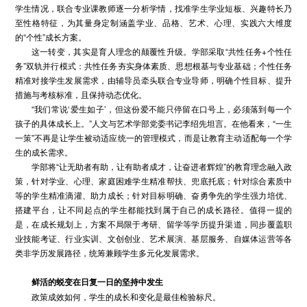
学生情况，联合专业课教师逐一分析学情，找准学生学业短板、兴趣特长乃
至性格特征，为其量身定制涵盖学业、品格、艺术、心理、实践六大维度
的“个性”成长方案。
这一转变，其实是育人理念的颠覆性升级。学部采取“共性任务+个性任
务”双轨并行模式：共性任务夯实身体素质、思想根基与专业基础；个性任务
精准对接学生发展需求，由辅导员牵头联合专业导师，明确个性目标、提升
措施与考核标准，且保持动态优化。
“我们常说‘爱生如子’，但这份爱不能只停留在口号上，必须落到每一个
孩子的具体成长上。”人文与艺术学部党委书记李绍先坦言。在他看来，“一生
一策”不再是让学生被动适应统一的管理模式，而是让教育主动适配每一个学
生的成长需求。
学部将“让无助者有助，让有助者成才，让奋进者辉煌”的教育理念融入政
策，针对学业、心理、家庭困难学生精准帮扶、兜底托底；针对综合素质中
等的学生精准滴灌、助力成长；针对目标明确、奋勇争先的学生强力培优、
搭建平台，让不同起点的学生都能找到属于自己的成长路径。值得一提的
是，在成长规划上，方案不局限于考研、留学等学历提升渠道，同步覆盖职
业技能考证、行业实训、文创创业、艺术展演、基层服务、自媒体运营等各
类非学历发展路径，统筹兼顾学生多元化发展需求。
鲜活的蜕变在
日复一日的坚持中
发生
政策成效如何，学生的成长和变化是最佳检验标尺。