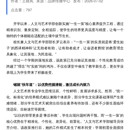
作者：王丽凤
来源：品牌传播中心
发布：2026-07-02
点击量：
797
开学以来，人文与艺术学部创新实施“一生一策”核心素养提升工程，通过
精准识别、量身定制、全程追踪，使学生的培养更具温度与精度，让每一个
独特的个体都能在适配的土壤中拔节生长。
校长兼人文与艺术学部部长罗云表示：“‘一生一策’的实质就是将‘爱生如
子’的西译精神和‘让无助者有助，让有助者成才，让奋进者辉煌’的教育理念
具象化，让其落地，为民造福。”
经过一个学期的落地实践，该政策已充分验证其效能：个性化教育成功
跨越了“理念”与“实效”间的鸿沟，不仅在课堂中催生了教学新生态，更在学业
表现上为学生带来了积极改变。
铺就“快车道”：以优势挖掘潜能，激活成长内驱力
人文艺术类专业学生思维活跃、个性鲜明，发展诉求多元。然而，“统一
化、标准化”的培养模式难以兼顾个体差异，部分学生文化课基础薄弱产生畏
难情绪，部分学生艺术天赋突出但综合素养有待加强，还有不少新生面临环
境适应、目标迷茫等困境。
“以往的管理更多是‘事后补救’，学生出现问题时再干预。而‘一生一策’的
核心优势在于精准化、个性化、差异化、前置化。”人文与艺术学部辅导员张
芳介绍。该政策推行后，她的工作模式发生了根本转变：学期初需全面摸排