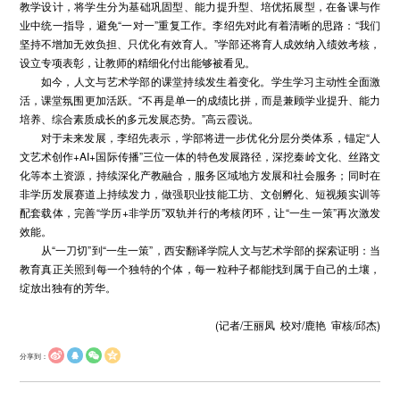
教学设计，将学生分为基础巩固型、能力提升型、培优拓展型，在备课与作
业中统一指导，避免“一对一”重复工作。李绍先对此有着清晰的思路：“我们
坚持不增加无效负担、只优化有效育人。”学部还将育人成效纳入绩效考核，
设立专项表彰，让教师的精细化付出能够被看见。
如今，人文与艺术学部的课堂持续发生着变化。学生学习主动性全面激
活，课堂氛围更加活跃。“不再是单一的成绩比拼，而是兼顾学业提升、能力
培养、综合素质成长的多元发展态势。”高云霞说。
对于未来发展，李绍先表示，学部将进一步优化分层分类体系，锚定“人
文艺术创作+AI+国际传播”三位一体的特色发展路径，深挖秦岭文化、丝路文
化等本土资源，持续深化产教融合，服务区域地方发展和社会服务；同时在
非学历发展赛道上持续发力，做强职业技能工坊、文创孵化、短视频实训等
配套载体，完善“学历+非学历”双轨并行的考核闭环，让“一生一策”再次激发
效能。
从“一刀切”到“一生一策”，西安翻译学院人文与艺术学部的探索证明：当
教育真正关照到每一个独特的个体，每一粒种子都能找到属于自己的土壤，
绽放出独有的芳华。
(记者/王丽凤 校对/鹿艳 审核/邱杰)
分享到：