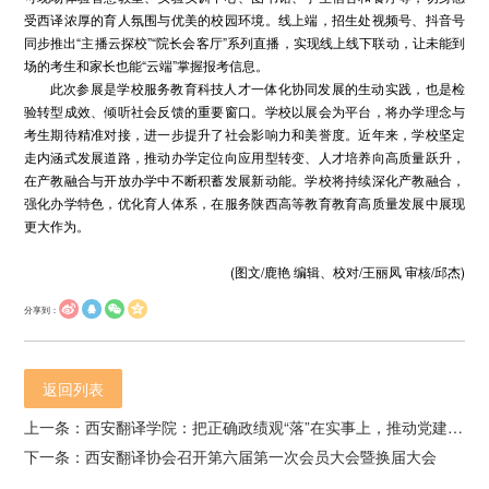
受西译浓厚的育人氛围与优美的校园环境。线上端，招生处视频号、抖音号
同步推出“主播云探校”“院长会客厅”系列直播，实现线上线下联动，让未能到
场的考生和家长也能“云端”掌握报考信息。
此次参展是学校服务教育科技人才一体化协同发展的生动实践，也是检
验转型成效、倾听社会反馈的重要窗口。学校以展会为平台，将办学理念与
考生期待精准对接，进一步提升了社会影响力和美誉度。近年来，学校坚定
走内涵式发展道路，推动办学定位向应用型转变、人才培养向高质量跃升，
在产教融合与开放办学中不断积蓄发展新动能。学校将持续深化产教融合，
强化办学特色，优化育人体系，在服务陕西高等教育教育高质量发展中展现
更大作为。
(图文/鹿艳 编辑、校对/王丽凤 审核/邱杰)
分享到：
返回列表
上一条：西安翻译学院：把正确政绩观“落”在实事上，推动党建与业务深融互促双向奔赴
下一条：西安翻译协会召开第六届第一次会员大会暨换届大会