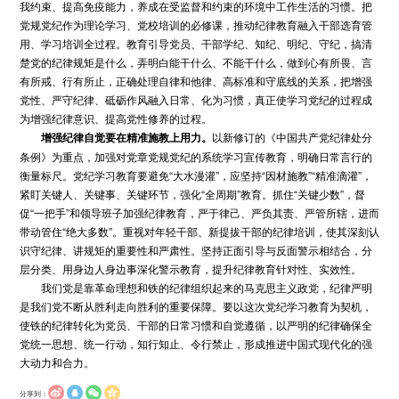
我约束、提高免疫能力，养成在受监督和约束的环境中工作生活的习惯。把
党规党纪作为理论学习、党校培训的必修课，推动纪律教育融入干部选育管
用、学习培训全过程。教育引导党员、干部学纪、知纪、明纪、守纪，搞清
楚党的纪律规矩是什么，弄明白能干什么、不能干什么，做到心有所畏、言
有所戒、行有所止，正确处理自律和他律、高标准和守底线的关系，把增强
党性、严守纪律、砥砺作风融入日常、化为习惯，真正使学习党纪的过程成
为增强纪律意识、提高党性修养的过程。
增强纪律自觉要在精准施教上用力。
以新修订的《中国共产党纪律处分
条例》为重点，加强对党章党规党纪的系统学习宣传教育，明确日常言行的
衡量标尺。党纪学习教育要避免“大水漫灌”，应坚持“因材施教”“精准滴灌”，
紧盯关键人、关键事、关键环节，强化“全周期”教育。抓住“关键少数”，督
促“一把手”和领导班子加强纪律教育，严于律己、严负其责、严管所辖，进而
带动管住“绝大多数”。重视对年轻干部、新提拔干部的纪律培训，使其深刻认
识守纪律、讲规矩的重要性和严肃性。坚持正面引导与反面警示相结合，分
层分类、用身边人身边事深化警示教育，提升纪律教育针对性、实效性。
我们党是靠革命理想和铁的纪律组织起来的马克思主义政党，纪律严明
是我们党不断从胜利走向胜利的重要保障。要以这次党纪学习教育为契机，
使铁的纪律转化为党员、干部的日常习惯和自觉遵循，以严明的纪律确保全
党统一思想、统一行动，知行知止、令行禁止，形成推进中国式现代化的强
大动力和合力。
分享到：