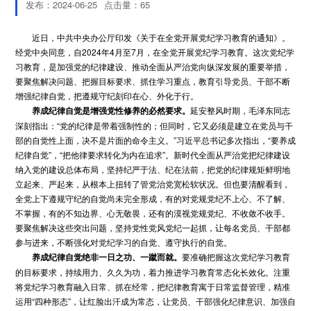
发布：2024-06-25
点击量：
65
近日，中共中央办公厅印发《关于在全党开展党纪学习教育的通知》。
经党中央同意，自2024年4月至7月，在全党开展党纪学习教育。这次党纪学
习教育，是加强党的纪律建设、推动全面从严治党向纵深发展的重要举措，
要聚焦解决问题、把握目标要求、抓住学习重点，教育引导党员、干部不断
增强纪律自觉，把遵规守纪刻印在心、外化于行。
养成纪律自觉是增强党性修养的必然要求。
延安整风时期，毛泽东同志
深刻指出：“党的纪律是带着强制性的；但同时，它又必须是建立在党员与干
部的自觉性上面，决不是片面的命令主义。”习近平总书记多次指出，“要养成
纪律自觉”，“把他律要求转化为内在追求”。新时代全面从严治党把纪律建设
纳入党的建设总体布局，坚持纪严于法、纪在法前，把党的纪律规矩鲜明地
立起来、严起来，从根本上扭转了管党治党宽松软状况。但也要清醒看到，
全党上下遵规守纪的自觉尚未完全形成，有的对党规党纪不上心、不了解、
不掌握，有的不知边界、心无敬畏，还有的漠视党规党纪、不收敛不收手。
要聚焦解决这些突出问题，坚持党性党风党纪一起抓，让每名党员、干部都
参与进来，不断强化对党纪学习的自觉、遵守执行的自觉。
养成纪律自觉绝非一日之功、一蹴而就。
要准确把握这次党纪学习教育
的目标要求，持续用力、久久为功，着力推进学习教育常态化长效化。注重
将党纪学习教育融入日常、抓在经常，把纪律教育寓于日常监督管理，精准
运用“四种形态”，让红脸出汗成为常态，让党员、干部强化纪律意识、加强自