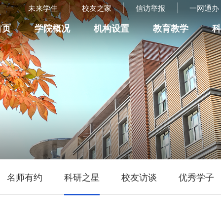
未来学生
校友之家
信访举报
一网通办
首页
学院概况
机构设置
教育教学
名师有约
科研之星
校友访谈
优秀学子