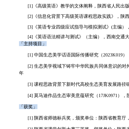
[1]
《高级英语》教学的文体阐释，陕西省人民出
[2]《信息化背景下高级英语课程思政实践》，陕西省
[3]
《英语专业四级应试指导与模拟测试》(主编），
[4]
《英语语法精讲与测试》（主编），西南交通
「主持项目」
[1]
中国生态美学话语国际传播研究（
2023K019
）
[2]
生态美学视域下铸牢中华民族共同体意识的对
年
[3]
课程思政背景下新时代高校生态美育发展路径
[4]
莫马迪作品生态审美意蕴研究（
17JK0971
），
「获奖」
[1]
陕西省师德标兵奖，颁奖单位：陕西省教育厅