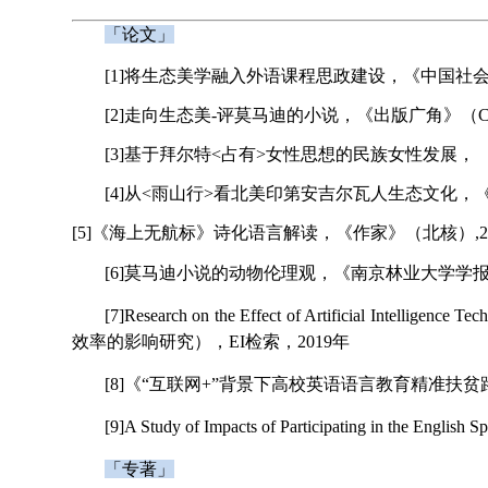
「论文」
[1]
将生态美学融入外语课程思政建设，《中国社会科
[2]
走向生态美-评莫马迪的小说，《出版广角》（CSS
[3]
基于拜尔特<占有>女性思想的民族女性发展， 《贵州
[4]
从<雨山行>看北美印第安吉尔瓦人生态文化，《
[5]《海上无航标》诗化语言解读，《作家》（北核）,20
[6]
莫马迪小说
的动物伦理观，《南京林业大学学报
[7]
Research on the Effect of Artificial Intelligence Te
效率的影响研究）
，
EI
检索，
2019
年
[8]
《
“
互联网
+”
背景下高校英语语言教育精准扶贫
[9]
A Study of Impacts of Participating in the Engl
「专著」