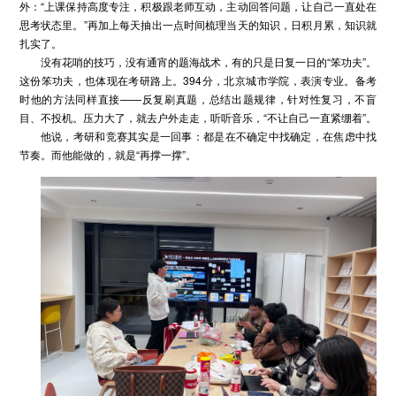
外：“上课保持高度专注，积极跟老师互动，主动回答问题，让自己一直处在
思考状态里。”再加上每天抽出一点时间梳理当天的知识，日积月累，知识就
扎实了。
没有花哨的技巧，没有通宵的题海战术，有的只是日复一日的“笨功夫”。
这份笨功夫，也体现在考研路上。394分，北京城市学院，表演专业。备考
时他的方法同样直接——反复刷真题，总结出题规律，针对性复习，不盲
目、不投机。压力大了，就去户外走走，听听音乐，“不让自己一直紧绷着”。
他说，考研和竞赛其实是一回事：都是在不确定中找确定，在焦虑中找
节奏。而他能做的，就是“再撑一撑”。