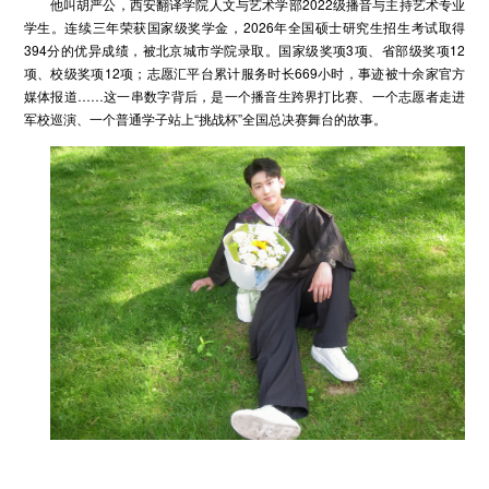
他叫胡严公，西安翻译学院人文与艺术学部2022级播音与主持艺术专业
学生。连续三年荣获国家级奖学金，2026年全国硕士研究生招生考试取得
394分的优异成绩，被北京城市学院录取。国家级奖项3项、省部级奖项12
项、校级奖项12项；志愿汇平台累计服务时长669小时，事迹被十余家官方
媒体报道……这一串数字背后，是一个播音生跨界打比赛、一个志愿者走进
军校巡演、一个普通学子站上“挑战杯”全国总决赛舞台的故事。