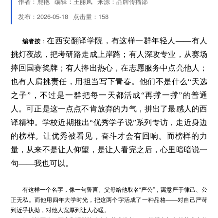
作者：鹿艳
编辑：王丽凤
来源：品牌传播部
发布：2026-05-18
点击量：
158
编者按
：
在西安翻译学院，有这样一群年轻人——有人
挑灯夜战，把考研路走成上岸路；有人深攻专业，从赛场
捧回国赛奖牌；有人捧出热心，在志愿服务中点亮他人；
也有人肩挑责任，用担当写下青春。他们不是什么“天选
之子”，不过是一群把每一天都活成“再撑一撑”的普通
人。可正是这一点点不肯放弃的力气，拼出了最感人的西
译精神。学校近期推出“优秀学子说”系列专访，走近身边
的榜样。让优秀被看见，奋斗才会有回响。而榜样的力
量，从来不是让人仰望，是让人看完之后，心里暗暗说一
句——我也可以。
有这样一个名字，像一句誓言。父母给他取名“严公”，寓意严于律己、公
正无私。而他用四年大学时光，把这两个字活成了一种品格——对自己严苛
到近乎执拗，对他人宽厚到让人心暖。