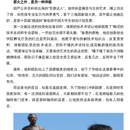
窑火之外，是另一种淬炼
胡严公并非科班出身的“竞赛达人”。他学的是播音与主持艺术，嘴上功夫
了得，却凭借专业实力与跨界勇气，拿下三项国家级大奖。其中最让他难忘
的，是第十四届“挑战杯”秦创原中国大学生创业计划竞赛。
第一次被拉进科技类创业项目时，满屏的技术术语让他彻底懵了“晦涩的
技术名词和专业逻辑，一开始完全摸不着头脑。"备赛的夜晚，他在创新创业
学院孵化厅里的灯总是亮到最后。他逐字逐句拆解技术知识点，反复查资
料、请教团队里的技术成员，把听不懂的术语转化成流畅易懂的路演表
达。“既要保证专业准确，又要保持艺术生的表达优势。”嗓子哑了就含片润喉
糖继续练，那段日子像是被人按进水里又捞起来，反复几次，反而学会了呼
吸。
最终，他和团队站上了国赛银奖的领奖台，创下了学校在这项赛事中的
纪录。“和清华、北大的团队同台竞技，我们没有退缩。“他说这话时，眼睛里
有光。
而这束光的背后，站着石嘉妮老师。为了陪他们冲刺国赛，石老师经常
熬夜加班。有一次演练到凌晨两点，大家都快撑不住了，石老师端着几杯热
咖啡推门进来。就是那杯咖啡的温度，让他觉得这条路再难，也有人陪着
走。