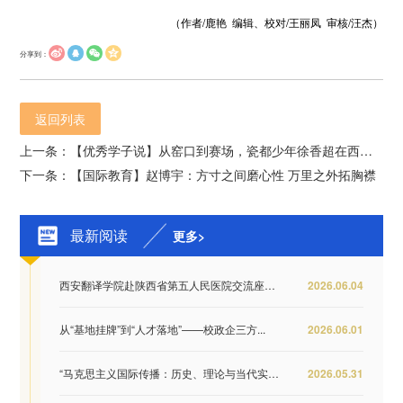
（作者/鹿艳 编辑、校对/王丽凤 审核/汪杰）
分享到：
返回列表
上一条：【优秀学子说】从窑口到赛场，瓷都少年徐香超在西译烧出了好瓷
下一条：【国际教育】赵博宇：方寸之间磨心性 万里之外拓胸襟
最新阅读
更多>
西安翻译学院赴陕西省第五人民医院交流座谈 推...
2026.06.04
从“基地挂牌”到“人才落地”——校政企三方...
2026.06.01
“马克思主义国际传播：历史、理论与当代实践...
2026.05.31