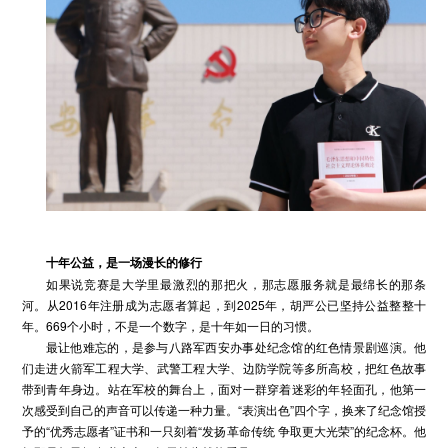
十年公益，是一场漫长的修行
如果说竞赛是大学里最激烈的那把火，那志愿服务就是最绵长的那条
河。从2016年注册成为志愿者算起，到2025年，胡严公已坚持公益整整十
年。669个小时，不是一个数字，是十年如一日的习惯。
最让他难忘的，是参与八路军西安办事处纪念馆的红色情景剧巡演。他
们走进火箭军工程大学、武警工程大学、边防学院等多所高校，把红色故事
带到青年身边。站在军校的舞台上，面对一群穿着迷彩的年轻面孔，他第一
次感受到自己的声音可以传递一种力量。“表演出色”四个字，换来了纪念馆授
予的“优秀志愿者”证书和一只刻着“发扬革命传统 争取更大光荣”的纪念杯。他