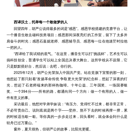
西译沃土，托举每一个敢做梦的人
回望四年，胡严公说得最多的词是“感恩”。感恩学校搭建的竞赛平台，让
一个播音生敢去碰科技类项目；感恩那间深夜亮灯的工作室，留下了太多并
肩奋斗的时光；感恩石嘉妮老师、感恩辅导员、感恩每一位在他迷茫时拉他
一把的人。
“西译给了我试错的底气。”在这里，播音生可以打“挑战杯”，艺术生可以
搞科技创业，普通学生可以站上全国总决赛大舞台。这所学校从不设限，它
只是默默搭好台，然后说：去吧，你行的。
2025年12月，胡严公光荣加入中国共产党。站在党旗下宣誓的那一刻，
他想起了那只刻着“发扬革命传统 争取更大光荣”的纪念杯，想起了深夜的灯
光，想起了石老师端来的那杯热咖啡。十年公益、三年国奖、一场国赛银
奖、一个394分——所有的路，都通向同一个方向：做一个有用的人，做一
件有意义的事。
采访最后，他想对学弟学妹说：“有压力、觉得忙不过来，都非常正常，
不必苛责自己。说到底就是两个字——坚持。熬不下去的时候再撑一撑，累
的时候适当歇一歇。等你真的一步步走过来，回头看时，就会体会到什么是
轻舟已过万重山。”
窗外，夏天很热，但胡严公的故事，比阳光更暖。