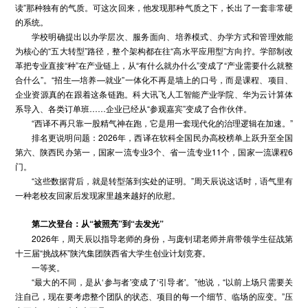
读”那种独有的气质。可这次回来，他发现那种气质之下，长出了一套非常硬
的系统。
学校明确提出以办学层次、服务面向、培养模式、办学方式和管理效能
为核心的“五大转型”路径，整个架构都在往“高水平应用型”方向拧。学部制改
革把专业直接“种”在产业链上，从“有什么就办什么”变成了“产业需要什么就整
合什么”。“招生—培养—就业”一体化不再是墙上的口号，而是课程、项目、
企业资源真的在跟着这条链跑。科大讯飞人工智能产业学院、华为云计算体
系导入、各类订单班……企业已经从“参观嘉宾”变成了合作伙伴。
“西译不再只靠一股精气神在跑，它是用一套现代化的治理逻辑在加速。”
排名更说明问题：2026年，西译在软科全国民办高校榜单上跃升至全国
第六、陕西民办第一，国家一流专业3个、省一流专业11个，国家一流课程6
门。
“这些数据背后，就是转型落到实处的证明。”周天辰说这话时，语气里有
一种老校友回家后发现家里越来越好的欣慰。
第二次登台：从
“
被照亮
”
到
“
去发光
”
2026年，周天辰以指导老师的身份，与庞钊珺老师并肩带领学生征战第
十三届“挑战杯”陕汽集团陕西省大学生创业计划竞赛。
一等奖。
“最大的不同，是从‘参与者'变成了‘引导者'。”他说，“以前上场只需要关
注自己，现在要考虑整个团队的状态、项目的每一个细节、临场的应变。”压