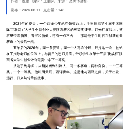
作者：鹿艳
编辑：王丽凤
来源：品牌传播部
发布：2026-06-11
点击量：
143
2021年的夏天，一个西译少年站在领奖台上，手里捧着第七届中国国
际“互联网+”大学生创新创业大赛陕西赛区的三等奖证书。灯光打在脸上，笑
容里带着腼腆、青涩和骄傲，还有一点不舍——那是他学生时代在创新创业
赛道上的最后一战。
五年后的2026年，同一条赛道，同一个人再次冲锋。只是这一次，他站
在了指导老师的位置上，与昔日的恩师并肩，带领学生在第十三届“挑战杯”陕
西省大学生创业计划竞赛中拿下一等奖。
从选手到导师，从领奖者到引路人。同一条赛道，两种身份，一个三等
奖，一个一等奖。他叫周天辰，西译青年。这是他与西译之间，关于出发、
远行、归来与传承的故事。