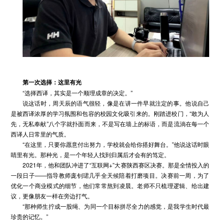
第一次选择：这里有光
“选择西译，其实是一个顺理成章的决定。”
说这话时，周天辰的语气很轻，像是在讲一件早就注定的事。他说自己
是被西译浓厚的学习氛围和包容的校园文化吸引来的。刚踏进校门，“敢为人
先，无私奉献”八个字就扑面而来，不是写在墙上的标语，而是流淌在每一个
西译人日常里的气质。
“在这里，只要你愿意付出努力，学校就会给你搭好舞台。”他说这话时眼
睛里有光。那种光，是一个年轻人找到归属后才会有的笃定。
2021年，他和团队冲进了“互联网+”大赛陕西赛区决赛。那是全情投入的
一段日子——指导教师庞钊珺几乎全天候陪着打磨项目。决赛前一周，为了
优化一个商业模式的细节，他们常常熬到凌晨。老师不只梳理逻辑、给出建
议，更像朋友一样在旁边打气。
“那种师生拧成一股绳、为同一个目标拼尽全力的感觉，是我学生时代最
珍贵的记忆。”