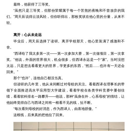
最终，他获得了三等奖。
“虽然只是三等奖，但那份荣耀属于每一个苦熬的夜晚和不曾放弃的我
们。”周天辰说得云淡风轻，但你听得出，那枚奖状在他心里的分量，从来不
轻。
离开：心从未走远
毕业后，周天辰选择了读研。离开学校那天，他心里装满了感激和不
舍。
“西译给了我太多第一次——第一次参加大赛，第一次做项目，第一次拿
奖。”他说，外面的世界很大，机会很多，但西译永远是一个“家”。当时没想
太远，只是想去看看更大的世界，学更多的东西，“然后……也许有一天还会
回来。”
那个“也许”，连他自己都没当真。
但读研的几年里，他从未间断过对母校的关注。看着西译在理事长的带
领下全面推进高水平应用型大学建设，看着学校在各类学科竞赛中屡创佳
绩，看着软科排名一路攀升——他说，那种“虽身在外，心系母校”的情结，让
他始终觉得自己与西译之间有一根看不见的线，扯不断。
“每次看到母校的好消息，作为西译人，由衷地骄傲。”
这根线，后来真的把他拉了回来。