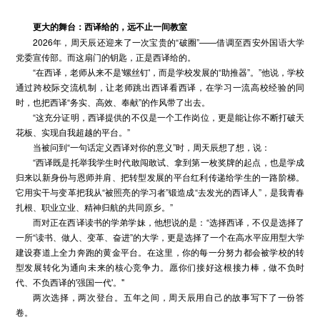
更大的舞台：西译给的，远不止一间教室
2026年，周天辰还迎来了一次宝贵的“破圈”——借调至西安外国语大学
党委宣传部。而这扇门的钥匙，正是西译给的。
“在西译，老师从来不是'螺丝钉'，而是学校发展的“助推器”。”他说，学校
通过跨校际交流机制，让老师跳出西译看西译，在学习一流高校经验的同
时，也把西译“务实、高效、奉献”的作风带了出去。
“这充分证明，西译提供的不仅是一个工作岗位，更是能让你不断打破天
花板、实现自我超越的平台。”
当被问到“一句话定义西译对你的意义”时，周天辰想了想，说：
“西译既是托举我学生时代敢闯敢试、拿到第一枚奖牌的起点，也是学成
归来以新身份与恩师并肩、把转型发展的平台红利传递给学生的一路阶梯。
它用实干与变革把我从“被照亮的学习者”锻造成“去发光的西译人”，是我青春
扎根、职业立业、精神归航的共同原乡。”
而对正在西译读书的学弟学妹，他想说的是：“选择西译，不仅是选择了
一所“读书、做人、变革、奋进”的大学，更是选择了一个在高水平应用型大学
建设赛道上全力奔跑的黄金平台。在这里，你的每一分努力都会被学校的转
型发展转化为通向未来的核心竞争力。愿你们接好这根接力棒，做不负时
代、不负西译的'强国一代'。"
两次选择，两次登台。五年之间，周天辰用自己的故事写下了一份答
卷。