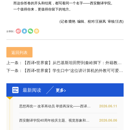
而这份答卷的开头和结尾，都写着同一个名字——西安翻译学院。
一个值得你来，更值得你留下的地方。
(记者/鹿艳 编辑、校对/王丽凤 审核/汪杰)
分享到：
返回列表
上一条：【西译•世界窗】从巴基斯坦田野到秦岭脚下：外籍教师金乐天博士的“无界课堂”
下一条：【西译•世界窗】学生口中“这位讲计算机的外教可可爱爱”——访赞比亚外教Kawana Starlin
最新阅读
更多>
思想再统一 改革再动员 举措再深化——西译全...
2026.06.11
西安翻译学院40周年校庆主题、视觉形象和纪念...
2026.06.06