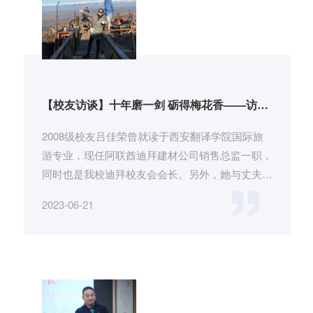
【校友访谈】十年磨一剑 砺得梅花香——访迪
拜校友会会长、阿联酋迪拜建材公司销售总监
吕佳荣
2008级校友吕佳荣曾就读于西安翻译学院国际旅
游专业，现任阿联酋迪拜建材公司销售总监一职，
同时也是我校迪拜校友会会长。另外，她与丈夫
（西安翻译学院校友周犇）共同...
2023-06-21