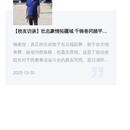
【校友访谈】壮志豪情拓疆域 千骑卷冈踏平川
——访甘青校友会会长、甘肃思达信息技术股
份有限公司理事长狄向辉
编者按：真正的生命敢于在云端起舞，敢于在大地
奔腾，纵使沟壑纵横，也毫无畏惧。这是丁祖诒老
院长对于民教事业奋斗史的真实写照。昔日满怀豪
情壮志的学子们受到老院长...
2022-12-30