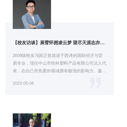
【校友访谈】展臂怀拥凌云梦 望尽天涯志亦高
——访中山市恒科塑料产品有限公司法人代表
冯国正
2009级校友冯国正曾就读于西译的国际经济与贸
易专业，现任中山市恒科塑料产品有限公司法人代
表，在自己所热爱的领域拥有极强的影响力。萋萋
春草秋绿，落落长松夏寒。转...
2023-05-08