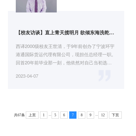
【校友访谈】直上青天揽明月 欲倾东海洗乾坤
——访宁波环宇港通国际货运代理有限公司总
经理王世清
西译2000级校友王世清，于9年前创办了宁波环宇
港通国际货运代理有限公司，现担任总经理一职。
回首20年前毕业那一刻，他依然对自己当初选择
到南方就业感到欣慰。作为陕西...
2023-04-07
...
...
共67条
上页
1
5
6
7
8
9
12
下页