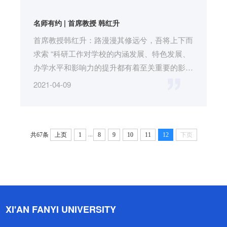
名师有约 | 首席教授 韩红升
首席教授韩红升：路漫漫其修远兮，吾将上下而
求索 “科研工作对学校的内涵发展、特色发展、
办学水平和影响力的提升都有着至关重要的影
响”。因此，“每一个西译人...
2021-04-09
...
共67条
上页
1
8
9
10
11
12
下页
XI'AN FANYI UNIVERSITY