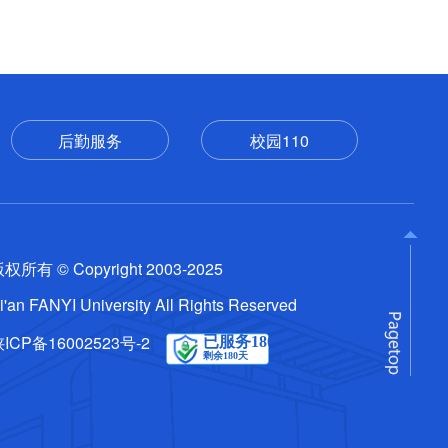
后勤服务
校园110
权所有 © Copyright 2003-2025
i'an FANYI University All Rights Reserved
ICP备16002523号-2