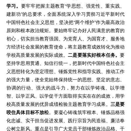
学习。
要牢牢把握主题教育“学思想、强党性、重实践、
建新功”的总要求，全面系统深入学习贯彻习近平新时代
中国特色社会主义思想，坚决把“两个维护”作为最高政治
原则和根本政治规矩。要始终牢记办好人民满意的教育的
初心，切实担当教育强国、为党育人、为国育才、服务地
方经济社会发展的教育使命，将主题教育成效转化为推动
学校高质量发展的实际成效。
二是要落实好根本任务。
要
坚持学思用贯通、知信行统一，把新时代中国特色社会主
义思想转化为坚定理想、锤炼党性和指导实践、推动工作
的强大力量，使全党始终保持统一的思想、坚定的意志、
协调的行动、强大的战斗力，努力在以学铸魂、以学增
智、以学正风、以学促干方面取得实实在在的成效，用学
校高质量发展的优异成绩检验主题教育学习成果。
三是要
咬住具体目标不放松
。要凝心铸魂筑牢根本、锤炼品格强
化忠诚、实干担当促进发展、践行宗旨为民造福、廉洁奉
公树立新风。重点是引导广大党员干部锤炼政治品格、干