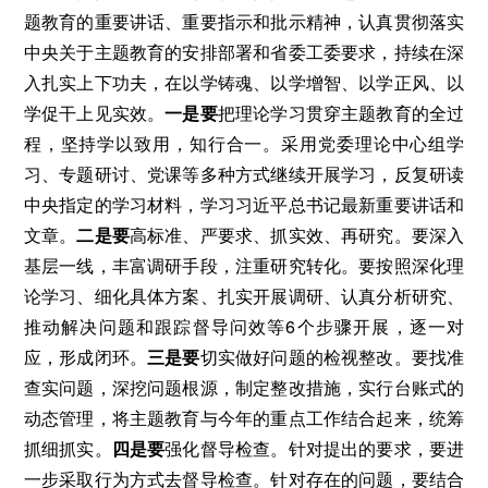
题教育的重要讲话、重要指示和批示精神，认真贯彻落实
中央关于主题教育的安排部署和省委工委要求，持续在深
入扎实上下功夫，在以学铸魂、以学增智、以学正风、以
学促干上见实效。
一是要
把理论学习贯穿主题教育的全过
程，坚持学以致用，知行合一。采用党委理论中心组学
习、专题研讨、党课等多种方式继续开展学习，反复研读
中央指定的学习材料，学习习近平总书记最新重要讲话和
文章。
二是要
高标准、严要求、抓实效、再研究。要深入
基层一线，丰富调研手段，注重研究转化。要按照深化理
论学习、细化具体方案、扎实开展调研、认真分析研究、
推动解决问题和跟踪督导问效等6个步骤开展，逐一对
应，形成闭环。
三是要
切实做好问题的检视整改。要找准
查实问题，深挖问题根源，制定整改措施，实行台账式的
动态管理，将主题教育与今年的重点工作结合起来，统筹
抓细抓实。
四是要
强化督导检查。针对提出的要求，要进
一步采取行为方式去督导检查。针对存在的问题，要结合