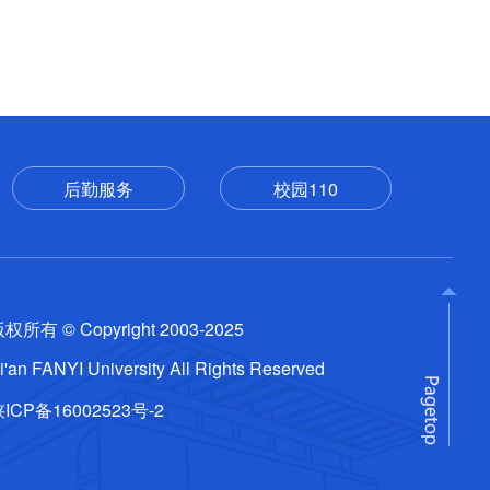
后勤服务
校园110
权所有 © Copyright 2003-2025
i'an FANYI University All Rights Reserved
ICP备16002523号-2