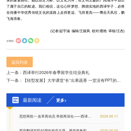
了属于自己的航迹。我们相信，这位心怀梦想、脚踏实地的西译学子，必将
在传播中华优秀传统文化的道路上走得更远、飞得更高——鹰击天风壮，鹏
飞海浪春。
(记者/赵宇涵 编辑/王丽凤 校对/鹿艳 审核/汪杰)
分享到：
返回列表
上一条：西译举行2026年春季留学生结业典礼
下一条：【转型发展】大学课堂“长”出果蔬香 一堂没有PPT的课迎来满园大丰收
最新阅读
更多>
思想再统一 改革再动员 举措再深化——西译全...
2026.06.11
西安翻译学院40周年校庆主题、视觉形象和纪念...
2026.06.06