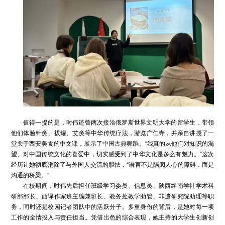
值得一提的是，时伟还曾两次接洽俄罗斯世界文明大学的留学生，带领
他们体验针灸、拔罐、艾灸等中华传统疗法，游览广仁寺，并亲自讲授了一
堂关于西安美食的中文课，展示了中国古典舞蹈。“我真的从他们对知识的渴
望、对中国传统文化的喜爱中，切实感受到了中华文化是多么有魅力。”这次
经历让她彻底消除了与外国人交流的胆怯，“语言不是隔阂人心的障碍，而是
沟通的桥梁。”
在校期间，时伟先后担任班级学习委员、信息员、陕西终南学社学术科
研部部长、西译作家班主编兼班长、教务处教学助管、非遗研究院助理等职
务，同时还是校园记者团队中的活跃分子。多重身份的背后，是她对每一项
工作的全情投入与责任担当。凭借出色的综合表现，她主持的大学生创新创