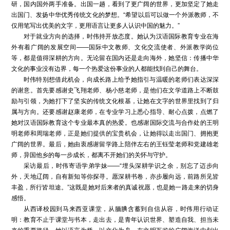
研，国内国外两手准备。出国一趟，看到了更广阔的世界，更加坚定了她走
出国门、发扬中华优秀传统文化的梦想。“希望以后可以做一个外派教师，不
仅用笔写出优美的文字，更用语言让更多人认识中国的魅力。”
对于就业方向的选择，时伟持开放态度。她认为汉语国际教育专业在海
外有着广阔的发展空间——国际中文教师、文化交流使者、外派教学岗位
等，都是值得深耕的方向。无论留在国内还是走向海外，她坚信：传播中华
文化的事业没有边界，每一个热爱这份事业的人都能找到自己的舞台。
时伟特别想借此机会，向成长路上给予她指引与温暖的老师们表达深深
的谢意。首先要感谢史飞翔老师、杨小慈老师，是他们在文学道路上不断鼓
励与引领，为她打下了坚实的传统文化根基，让她在文字的世界里找到了归
属与方向。还要感谢赵康老师，在专业学习上悉心指导、耐心点拨，点燃了
她对汉语国际教育这个专业最本真的热爱。也感谢国际交流与合作处的王明
明老师和周瑞老师，正是她们提供的宝贵机会，让她得以走出国门、拥抱更
广阔的世界。最后，她由衷感谢留学路上陪伴左右的王钰莹老师和党建雄老
师，异国他乡的每一步成长，都离不开她们的关怀与守护。
采访最后，时伟寄语学弟学妹——“埋头深耕学识之余，别忘了迈步向
外，天地辽阔，自有新知等你探寻。愿深耕书卷，亦步履向远，前路所见皆
丰盈，所行皆坦途。”这既是她对后来者的真诚祝愿，也是她一路走来的切身
感悟。
从西译校园到马来西亚课堂，从腼腆含蓄到自信从容，时伟用行动证
明：教育不止于课堂与书本，走出去，是青年认识世界、塑造自我、担当未
来的重要路径。她以语言为桥、以文化为舟，在文明互鉴的广阔海洋中划出