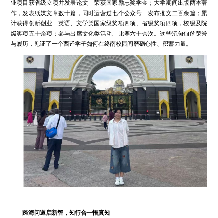
业项目获省级立项并发表论文，荣获国家励志奖学金；大学期间出版两本著
作，发表纸媒文章数十篇，同时运营过七个公众号，发布推文二百余篇；累
计获得创新创业、英语、文学类国家级奖项四项、省级奖项四项，校级及院
级奖项五十余项；参与出席文化类活动、比赛六十余次。这些沉甸甸的荣誉
与履历，见证了一个西译学子如何在终南校园间磨砺心性、积蓄力量。
跨海问道启新智，知行合一悟真知