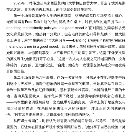
2026年，时伟远赴马来西亚莫纳什大学和伍伦贡大学，开启了境外短期
交流之旅。异国他乡的土地上，两个场景令她终生难忘。
第一个场景是莫纳什大学的外教课堂，这里的课堂以互动交流为核心。
老师将写有Free Talk主题的信封随机放在桌上，时伟抽到的题目是“Name
one thing that instantly puts you in a good mood？”面对陌生的同学和多元
文化背景的伙伴，她起初十分紧张，但在老师的耐心引导和鼓励下，她大胆
走上讲台，用“毕生的英语”与大家分享——Dancing always instantly relaxes
me and puts me in a good mood。话音未落，老师和同学们纷纷鼓掌，邀请
她即兴舞蹈。从惊慌到享受，从不敢开口到主动举手发言，这堂“不像英文课
的英文课”让她彻底打开了心扉。“这是一次人与人心灵之间跨越国界的、没有
障碍的、友好的、互助的交流。”自此，她在每一次课堂交流与社交中都变得
开朗而自信。
第二个场景是马六甲海峡。作为一名文科生，时伟从小在地理课本中读
到这个世界枢纽，脑海中想象的只是一条狭窄的航道。当她真正站在峡口，
看到一眼望不到头的辽阔海面时，那种震撼难以言表。“当脚踏北纬二度的土
地，当海风迎面吹来，当海龟从脚下爬过，当清真寺的倒影映射在瞳孔上
——书本里的名词骤然落地，变成触手可及的真实。”课本上关于地缘意义与
航运价值的描述，在亲眼望见川流不息的巨轮时，才真正化为切肤的领
悟。“只有亲自走向世界，才能体会到那种独特的感受。”
从西译走出国门，时伟认为最需要加强的是口语能力和勇气。“勇气是最
重要的，它让你在陌生的环境中快速照顾好自己。”她分享了自己的经验：努