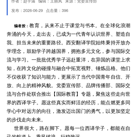
作者：赵宇涵
编辑：王丽凤
来源：党委宣传部
发布：2026-06-29
点击量：
396
编者按：
教育，从来不止于课堂与书本。在全球化浪潮
奔涌的今天，走出去，已成为一代青年认识世界、塑造自
我、担当未来的重要路径。西安翻译学院始终秉持开放办
学理念，鼓励学子跨越国界，拥抱多元文化，参与国际交
流与学习。一批批优秀学子远赴重洋，在异国的课堂上求
知，在跨文化的碰撞与融合中拓宽视野、锤炼品格。他们
不仅收获了知识与能力，更展示了当代中国青年自信、开
放、向上的精神风貌。党委宣传部、品牌传播部、国际交
流与合作处联合推出【国际教育】专题，聚焦这些走向世
界的西译学子。愿这些真实而鲜活的经历，能点燃更多同
学心中对远方的向往，激发迈出国门的勇气，以更加坚定
的步伐走向未来。
世界很大，路在脚下。愿每一位西译学子，都能在自
己的航道上，乘风破浪，行稳致远。