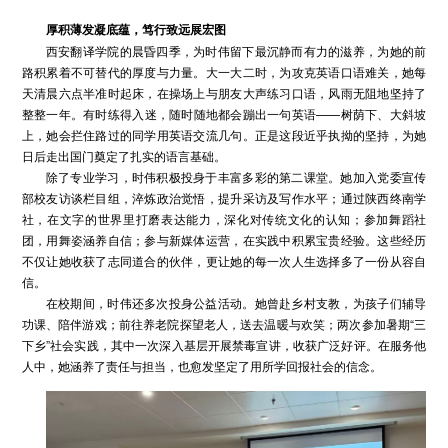
厚积薄发凝底蕴，笃行致远展宏图
西安翻译学院的晨昏四季，为时伟留下最沉静而有力的滋养，为她的前
路积累着不可替代的厚度与力量。大一大二时，为攻克英语口语难关，她每
天清晨六点半准时起床，在操场上与朋友大声练习口语，风雨无阻地坚持了
整整一年。有时练得入迷，随时随地都会蹦出一句英语——树荫下、大斜坡
上，她会拦住路过的同学用英语交流几句。正是这段近乎执拗的坚持，为她
日后走出国门奠定了扎实的语言基础。
除了专业学习，时伟积极投身于丰富多彩的第二课堂。她加入党委宣传
部校友访谈栏目组，淬炼政治觉悟，提升采访及写作水平；通过陕西终南学
社，在文字的世界里打磨表达能力，深化对传统文化的认知；参加舞蹈社
团，用舞姿涵养自信；参与新媒体运营，在实践中积累宝贵经验。这些经历
不仅让她收获了志同道合的伙伴，更让她的每一次人生选择多了一份从容自
信。
在校期间，时伟还多次投身公益活动。她曾赴乡村支教，为孩子们辅导
功课、陪伴游戏；前往养老院探望老人，送去温暖与欢笑；两次参加暑期“三
下乡”社会实践，其中一次深入基层开展禁毒宣讲，收获广泛好评。在服务他
人中，她涵养了责任与担当，也愈发坚定了用所学回报社会的信念。