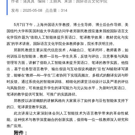
作者：蒲真真
编辑：王丽凤
来源：国际语言文化学院
发布：2025-05-08
点击量：
314
5月7日下午，上海外国语大学教授、博士生导师、博士后合作导师、美
国纽约大学和英国利兹大学高级访问学者郑新民教授应邀来我校国际语言文
化学院作题为“
借助人工智能体提升英语口、笔译教学效果：教材优化与实
践”的学术讲座。国际语言文化学院全体教师参加，院长李庆明主持。
郑新民教授主要从现代信息技术，AI融合口、笔译闭环，教师素养，如
何训练豆包智能体，教师—豆包—学生关系，反馈与评估，注意事项与风险
管理等方面，讲解了借助人工智能体来提升英语口、笔译的教学实践。他指
出，基于任务型语言教学、输出假设与互动假设构建的“豆包”AI辅助译写课
堂，能够在“教师—AI—学生”三者协同下实现高频次、多模式的翻译实训与即
时反馈。通过系统化的智能体训练、精细化的课堂活动设计以及严谨的评估
与风险防控，可有效提升学生的译写能力与元认知水平，为新时代英语口、
笔译的教学提供可复制、可推广的实践路径。
郑教授以诙谐幽默的讲解风格向大家展示了如何参与豆包智能体支持下
的口、笔译课堂教学实践。
此次讲座让大家深刻体会到人工智能技术为语言教学带来的革命性赋
能。这种技术与教学深度融合的创新实践，值得每一位一线教师深入研究和
推广应用。
附件：