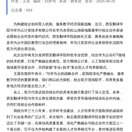
作者：王瑶
编辑：刘梦琦
来源：教务处
发布：2025-06-25
点击量：
624
为构建校企协同育人机制、服务数字经济国家战略，近日，西安翻译学
院与华为云计算技术有限公司在华为东莞松山湖基地隆重举行校企合作座谈
会暨校企合作意向签约仪式。西安翻译学院副校长王霖、教务处处长秦晓梅
及华为云中国区教育行业总经理蒋相坤、华为江苏苏州云业务部部长沈阳等
双方代表出席活动。
此次合作将充分发挥西安翻译学院特色专业优势，结合华为云在ICT领域
的技术积累，打造产教融合新典范。双方围绕云计算、人工智能等前沿技术
领域展开深度合作，共同探索“专业+技术”复合型人才培养新模式。
王霖在致辞中表示：“与华为云的战略合作，是我校深化产教融合、服务
数字经济的重要举措。我们将以此为契机，校企双方强强联手，培养更多服
务地方经济的复合型人才。”
会上，双方代表还就后续合作的具体实施方案进行了深入交流。未来，
西安翻译学院与华为云将在课程共建、师资共享等领域持续深化合作内涵，
共同打造校企合作新标杆。
我校办学三十八年来，在学科专业建设、人才培养等方面取得的成就得
到了社会各界的广泛认可。本次签约，标志着西安翻译学院在数字化转型中
迈出了关键一步，在推动高质量发展、深化产教融合与校企合作方面迈上一
个新台阶。它不仅为学校构建了全新的人才培养模式平台，更对推进应用型